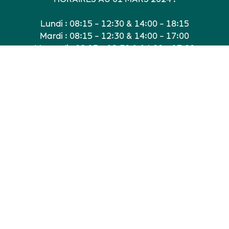
Lundi : 08:15 - 12:30 & 14:00 - 18:15
Mardi : 08:15 - 12:30 & 14:00 - 17:00
Mercredi : 08:15 - 12:30 & 14:00 - 17:00
Jeudi : 08:15 - 12:30 & 14:00 - 17:00
Vendredi : 08:15 - 12:30 & 14:00 - 16:00
Votre mairie
Vos démarches
Vie locale
Le Pouzin de demain
Contact